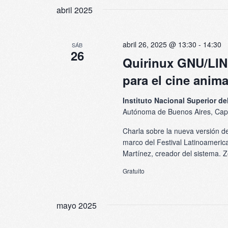
la
vistas
abril 2025
para
fecha.
la
de
palabra
abril 26, 2025 @ 13:30
-
14:30
SÁB
Eventos
clave.
26
Quirinux GNU/LIN
para el cine anim
Instituto Nacional Superior d
Autónoma de Buenos Aires, Capit
Charla sobre la nueva versión de
marco del Festival Latinoamerica
Martínez, creador del sistema. Z
Gratuito
mayo 2025