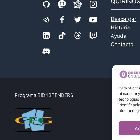
QUIRINU
Descargar
Historia
Ayuda
Contacto
Para ofrecer
almacenar y/
Programa BID43TENDERS
Po
tecnologías
identificaci
afectar nega
A