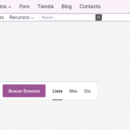
tos
Foro
Tienda
Blog
Contacto
es
Recursos
Navegación
Buscar Eventos
Lista
Mes
Día
de
vistas
de
Evento