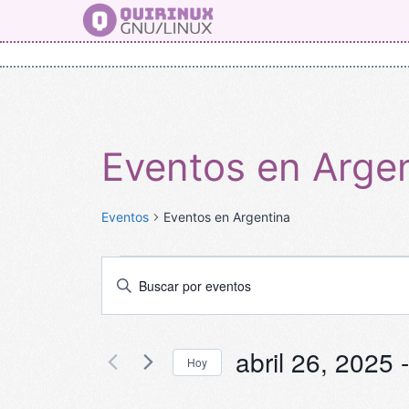
Saltar
al
contenido
Eventos en Arge
Eventos
Eventos en Argentina
Eventos
Navegación
Introduce
la
de
palabra
búsqueda
abril 26, 2025
 -
clave.
Hoy
Busca
y
Selecciona
Eventos