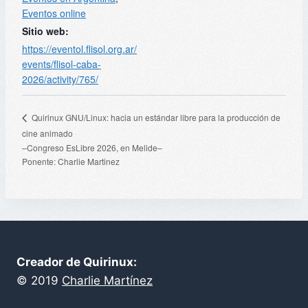
Eventos online
Sitio web:
https://eventol.flisol.org.ar/
events/flisol-caba-
2026/activity/765/
Quirinux GNU/Linux: hacia un estándar libre para la producción de
cine animado
–Congreso EsLibre 2026, en Melide–
Ponente: Charlie Martinez
Creador de Quirinux:
©
2019
Charlie Martínez