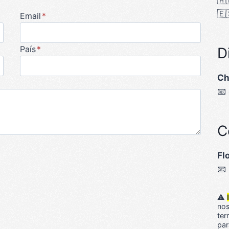
🇦
🇪
Email
*
País
*
D
Ch
📧
C
Fl
📧
⚠️
nos
ter
par