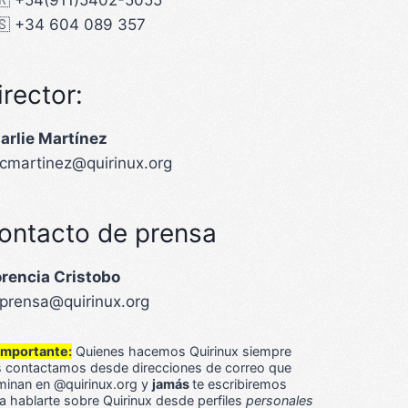
🇷 +54(911)5402-5055
🇸 +34 604 089 357
irector:
arlie Martínez
 cmartinez@quirinux.org
ontacto de prensa
orencia Cristobo
 prensa@quirinux.org
Importante:
Quienes hacemos Quirinux siempre
 contactamos desde direcciones de correo que
minan en
@quirinux.org
y
jamás
te escribiremos
a hablarte sobre Quirinux desde perfiles
personales