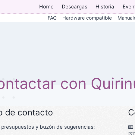
Home
Descargas
Historia
Even
FAQ
Hardware compatible
Manual
ontactar con Quirin
o de contacto
C
e presupuestos y buzón de sugerencias:
📧