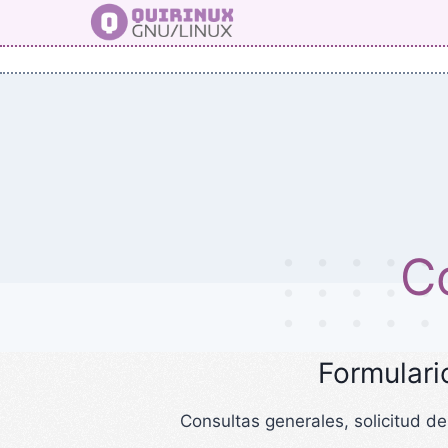
Saltar
al
contenido
C
Formulari
Consultas generales, solicitud d