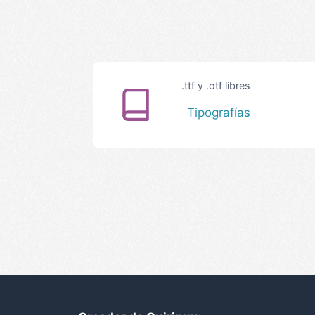
.ttf y .otf libres
Tipografías