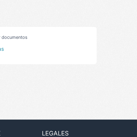
ar documentos
as
X
LEGALES