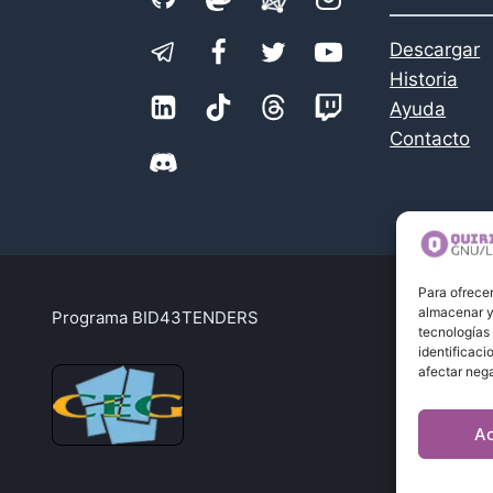
Descargar
Historia
Ayuda
Contacto
Para ofrecer
almacenar y/
Programa BID43TENDERS
Po
tecnologías
identificaci
afectar nega
A