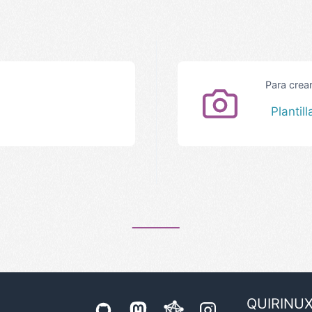
Para cre
Plantill
QUIRINU