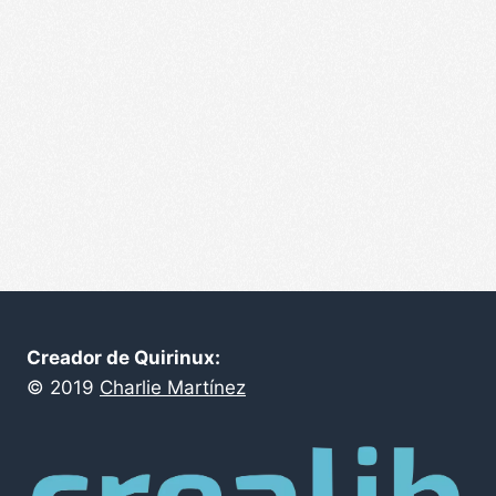
de
Evento
Creador de Quirinux:
©
2019
Charlie Martínez